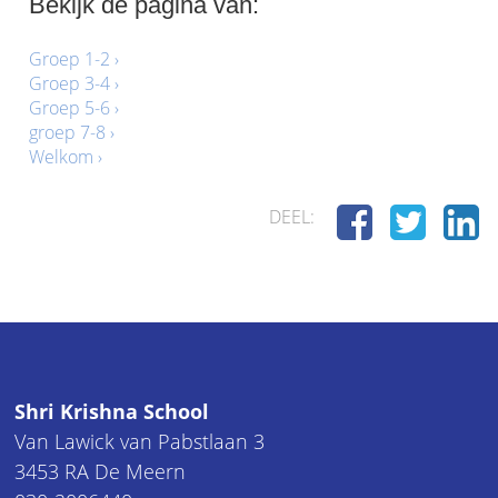
Bekijk de pagina van:
Groep 1-2 ›
Groep 3-4 ›
Groep 5-6 ›
groep 7-8 ›
Welkom ›
DEEL:
Shri Krishna School
Van Lawick van Pabstlaan 3
3453 RA De Meern