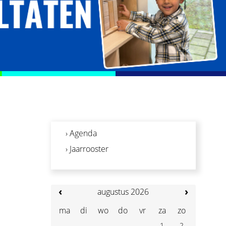
› Agenda
› Jaarrooster
‹
›
augustus 2026
ma
di
wo
do
vr
za
zo
1
2