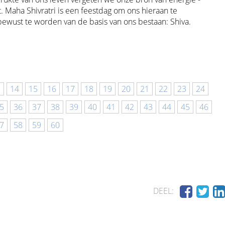
. Maha Shivratri is een feestdag om ons hieraan te
ewust te worden van de basis van ons bestaan: Shiva.
3
14
15
16
17
18
19
20
21
22
23
24
5
36
37
38
39
40
41
42
43
44
45
46
7
58
59
60
DEEL: