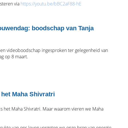
isteren via
https://youtu.be/bBC2aF88-hE
rouwendag: boodschap van Tanja
 een videoboodschap ingesproken ter gelegenheid van
ag op 8 maart.
 het Maha Shivratri
s het Maha Shivratri. Maar waarom vieren we Maha
 drukte van ons leven vergeten we onze bron van energie -