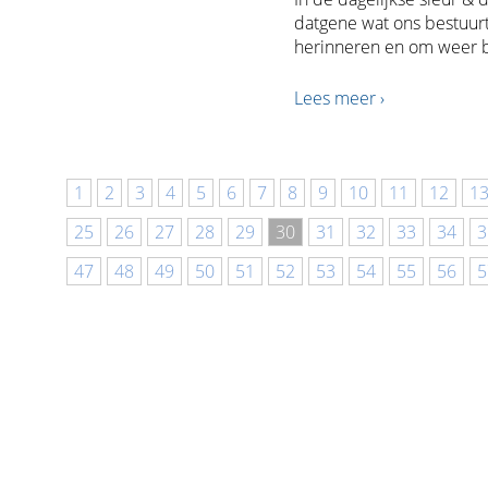
datgene wat ons bestuurt
herinneren en om weer b
Lees meer ›
1
2
3
4
5
6
7
8
9
10
11
12
1
25
26
27
28
29
30
31
32
33
34
3
47
48
49
50
51
52
53
54
55
56
5