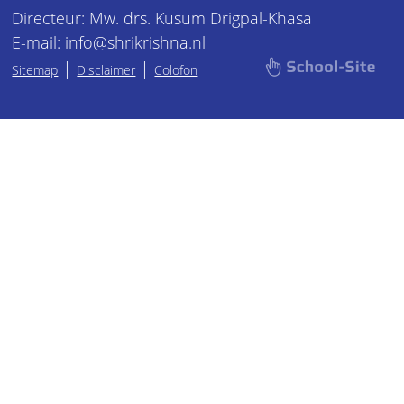
Directeur: Mw. drs. Kusum Drigpal-Khasa
E-mail: info@shrikrishna.nl
|
|
Sitemap
Disclaimer
Colofon