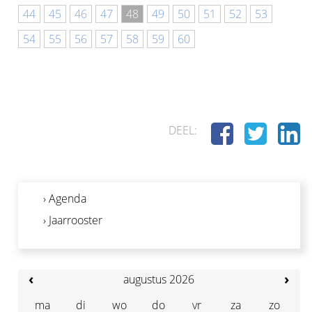
44
45
46
47
48
49
50
51
52
53
54
55
56
57
58
59
60
DEEL:
› Agenda
› Jaarrooster
‹
›
augustus 2026
ma
di
wo
do
vr
za
zo