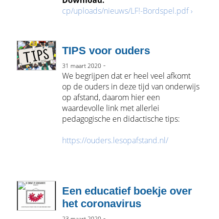
cp/uploads/nieuws/LF!-Bordspel.pdf ›
TIPS voor ouders
-
31 maart 2020
We begrijpen dat er heel veel afkomt
op de ouders in deze tijd van onderwijs
op afstand, daarom hier een
waardevolle link met allerlei
pedagogische en didactische tips:
https://ouders.lesopafstand.nl/
Een educatief boekje over
het coronavirus
-
23 maart 2020