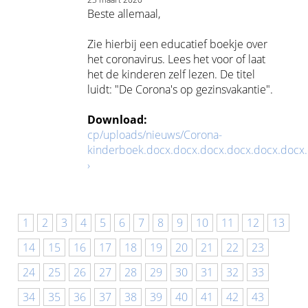
Beste allemaal,
Zie hierbij een educatief boekje over
het coronavirus. Lees het voor of laat
het de kinderen zelf lezen. De titel
luidt: "De Corona's op gezinsvakantie".
Download:
cp/uploads/nieuws/Corona-
kinderboek.docx.docx.docx.docx.docx.docx.
›
1
2
3
4
5
6
7
8
9
10
11
12
13
14
15
16
17
18
19
20
21
22
23
24
25
26
27
28
29
30
31
32
33
34
35
36
37
38
39
40
41
42
43