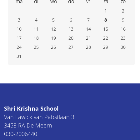
ma
di
wo
do
vr
za
zo
1
2
3
4
7
5
6
8
9
10
11
14
12
13
15
16
17
18
21
19
20
22
23
24
25
28
26
27
29
30
31
Shri Krishna School
Van Lawick van Pabstlaan 3
3453 RA De Meern
030-2006440