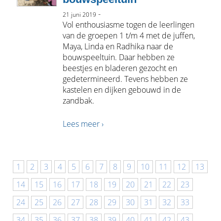
-
21 juni 2019
Vol enthousiasme togen de leerlingen
van de groepen 1 t/m 4 met de juffen,
Maya, Linda en Radhika naar de
bouwspeeltuin. Daar hebben ze
beestjes en bladeren gezocht en
gedetermineerd. Tevens hebben ze
kastelen en dijken gebouwd in de
zandbak.
Lees meer ›
1
2
3
4
5
6
7
8
9
10
11
12
13
14
15
16
17
18
19
20
21
22
23
24
25
26
27
28
29
30
31
32
33
34
35
36
37
38
39
40
41
42
43