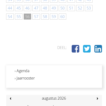
44
45
46
47
48
49
50
51
52
53
54
55
56
57
58
59
60
DEEL:
› Agenda
› Jaarrooster
‹
›
augustus 2026