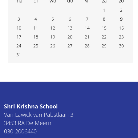
ma
di
wo
do
vr
za
zo
1
2
3
4
7
5
6
8
9
10
11
14
12
13
15
16
17
18
21
19
20
22
23
24
25
28
26
27
29
30
31
Shri Krishna School
Van Lawick van Pabstlaan 3
3453 RA De Meern
030-2006440