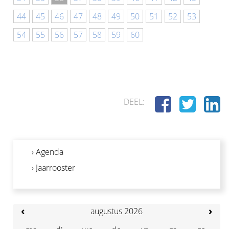
44
45
46
47
48
49
50
51
52
53
54
55
56
57
58
59
60
DEEL:
› Agenda
› Jaarrooster
‹
›
augustus 2026